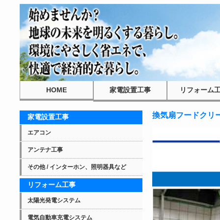
HOME
家電設置工事
リフォーム
エアコン
太陽光発電シス
アンテナ工事
電気自動車充電
その他 / インターホン、テレビ、照明器具な
オール電化
フローリング補
壁穴補修
換気扇フードクリ
家電設置工事
エアコン
アンテナ工事
その他 / インターホン、照明器具など
リフォーム工事
太陽光発電システム
電気自動車充電システム