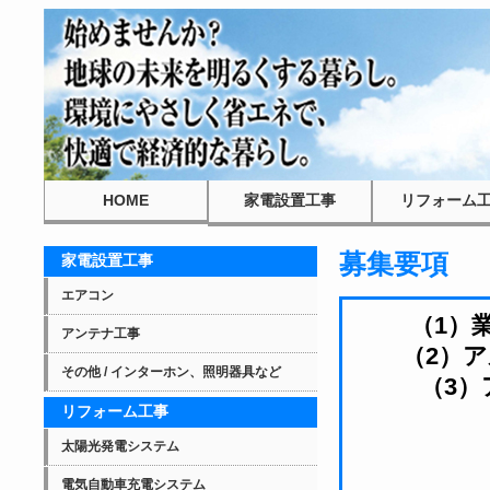
HOME
家電設置工事
リフォーム
エアコン
太陽光発電シス
アンテナ工事
電気自動車充電
その他 / インターホン、テレビ、照明器具な
オール電化
フローリング補
壁穴補修
募集要項
家電設置工事
エアコン
（1）
アンテナ工事
（2）ア
その他 / インターホン、照明器具など
（3）
リフォーム工事
太陽光発電システム
電気自動車充電システム